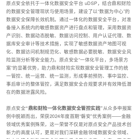
原点安全依托于一体化数据安全平台 uDSP，结合鼎和财险
的数据安全管理现状与使用场景，建设了以“数据为中心”的
数据安全保障长效机制。通过一体化的数据安全平台，对准
备接入系统内的敏感数据资产进行盘点和管理，采用数据资
产识别、数据动态脱敏、数据访问控制、用户认证代理、数
据库安全审计等技术措施，实现了敏感数据资产地图可视
化、数据访问机制规范化、敏感数据必要脱敏、数据安全风
险监测分析等安全能力。原点安全“一体化平台，多场景方
案”的显著优势，助力鼎和财险实现数据安全管理工作的统
一管控、统一运营、统一监测，形成事前预防、事中监控、
事后审计的整体管控，满足数据安全合规要求并有效降低潜
在的数据泄露风险。
原点安全
“鼎和财险一体化数据安全管控实践”
从众多申报案
例中脱颖而出，荣获2024年度首期“磐安”优秀案例——金融
领域优秀案例殊荣，这一荣誉不仅是对原点安全产品技术创
新力的高度认可，更是对我们深耕金融领域数据安全领域、