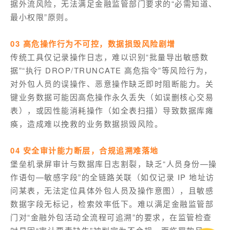
据外流风险，无法满足金融监管部门要求的“必需知道、
最小权限”原则。
03 高危操作行为不可控，数据损毁风险剧增
传统工具仅记录操作日志，难以识别“批量导出敏感数
据”“执行 DROP/TRUNCATE 高危指令”等风险行为，
对外包人员的误操作、恶意操作缺乏即时阻断能力。关
键业务数据可能因高危操作永久丢失（如误删核心交易
表），或因性能消耗操作（如全表扫描）导致数据库瘫
痪，造成难以挽救的业务数据损毁风险。
04 安全审计能力断层，合规追溯难落地
堡垒机录屏审计与数据库日志割裂，缺乏“人员身份—操
作语句—敏感字段”的全链路关联（如仅记录 IP 地址访
问某表，无法定位具体外包人员及操作意图），且敏感
数据字段无标记，检索效率低下。难以满足金融监管部
门对“金融外包活动全流程可追溯”的要求，在监管检查