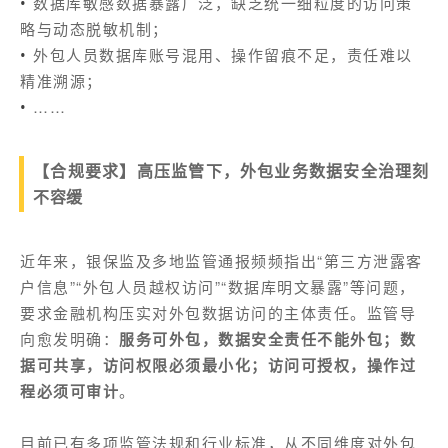
数据库敏感数据暴露广泛，缺乏统一细粒度的访问策
•
略与动态脱敏机制；
外包人员数据库账号混用、操作留痕不足，责任难以
•
精准溯源；
……
•
【合规要求】高压监管下，外包业务数据安全治理刻
不容缓
近年来，银保监及多地监管通报频频指出“第三方泄露客
户信息”“外包人员越权访问”“数据库明文暴露”等问题，
要求金融机构压实对外包数据访问的主体责任。监管导
向愈发明确：
服务可外包，数据安全责任不能外包；数
据可共享，访问权限必须最小化；访问可授权，操作过
程必须可审计
。
目前已有多项监管法规和行业标准，从不同维度对外包