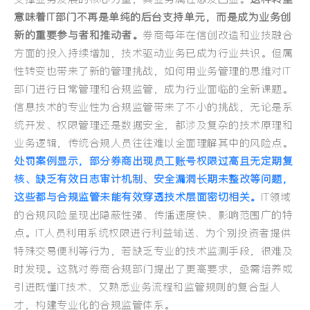
意味着IT部门不再是单纯的后台支持单元，而是成为业务创
新的重要参与者和推动
者。
券商每年在信创改造和业技融合
方面的投入持续增加，技术驱动业务已成为行业共识。但属
性转变也带来了新的管理挑战，如何用业务管理的思维对IT
部门进行日常管理和合规监管，成为行业面临的全新课题。
信息技术的专业性为合规监管带来了不小的挑战，无论是系
统开发、权限管理还是数据安全，都涉及复杂的技术原理和
业务逻辑，传统合规人员往往难以全面理解其中的风险点。
处罚案例显示，部分券商出现员工账号权限过高且无定期复
核、缺乏有效日志审计机制、安全漏洞长期未整改等问题，
这些都与合规监管未能有效穿透技术层面密切相关。
IT领域
的合规风险呈现出隐蔽性强、传播速度快、影响范围广的特
点。IT人员利用系统权限进行利益输送、为个别投资者提供
特殊交易便利等行为，若缺乏专业的技术监测手段，很难及
时发现。这就对券商合规部门提出了更高要求，亟需培养或
引进既懂IT技术、又熟悉业务流程和监管规则的复合型人
才，构建专业化的合规监管体系。