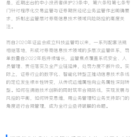
是，近期出台的中小投资者保护23条中，第六条和第七条专
门针对程序化交易监管与证券期货经纪业务监管作出明确要
求，折射出监管层对券商信息技术领域风险防控的高度关
注。
而自2020年证监会成立科技监管司以来，一系列配套法规
相继落地，形成对券商信息技术领域的多层次监管体系，罚
单数量自2022年后持续增长，监管焦点覆盖系统安全、人
员管理、责任落实及全产业链延伸，处罚力度不断升级。
实
际上，证券行业的数字化、智能化转型正推动信息技术条线
的定位发生根本性转变，从传统运维属性向业务属性深刻转
型。如何在拥抱技术创新的同时筑牢合规防线，实现发展与
风控的平衡，如何转变思维，用业务管理和业务支持部门的
角度进行合规管理，成为全行业亟待破解的命题。