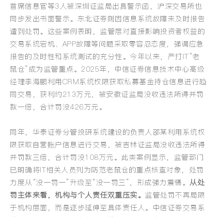
首席信息官等3人被深圳证监局出具警示函，沪深交易所也
同步发出书面警示。东北证券则因信息系统故障未及时报告
遭到处罚。这些案例表明，监管层对直接影响投资者权益的
交易系统宕机、APP故障等问题采取零容忍态度，强调应急
报告的及时性和系统测试的充分性。
今年以来，严打IT“老
鼠仓”成为监管重点。2025年，中信证券信息技术中心高级
经理李海鹏利用CRM系统权限获取私募基金持仓信息进行趋
同交易，获利约213万元，被安徽证监局没收违法所得并罚
款一倍，合计罚没426万元。
同年，华泰证券分管投研系统建设的负责人邵某利用系统权
限获取自营账户信息进行交易，被吉林证监局没收违法所得
并罚款三倍，合计罚没108万元。此类案例显示，监管部门
已明确将IT相关人员列为防范老鼠仓的重点核查对象，处罚
力度从“没一罚一”升级至“没一罚三”，形成强力震慑。
从处
罚主体来看，机构与个人责任双重压实。
监管处罚不再局限
于机构层面，而是逐步延伸至具体责任人。中信证券交易系