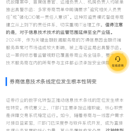
统故障案中，首席信息官、运维负责人、机房负责人均被单
独出具警示函；多家券商罚单中明确要求“追究相关人员责
任”或“强化CIO第一责任人意识”。这种双追责模式督促券商
建立从上到下的责任体系，切实重视IT治理工作。
值得注意
的是，对于信息技术技术的监管范围延伸至全产业链。
2024年，作为关键金融数据服务商的万得信息因金融终端
服务异常对市场造成较大影响，被上海证监局出具警示函。
这一案例标志着监管视野已覆盖券商业务全链条，要求包括
技术服务商在内的所有参与主体都必须承担安全保障责任。
券商信息技术条线定位发生根本性转变
证券行业的数字化转型正推动信息技术条线的定位发生根本
性转变。传统意义上，IT部门主要承担运维职能，核心职责
是保障交易系统稳定运行。如今，随着券商与一线客户需求
对接日益紧密，IT部门已深度参与软件系统开发，成为直接
支撑业务发展的核心力量，其业务属性愈发凸显。
这种转型