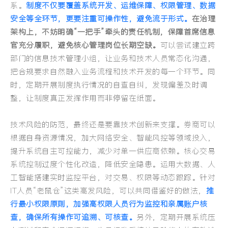
系。
制度不仅要覆盖系统开发、运维保障、权限管理、数据
安全等全环节，更要注重可操作性，避免流于形式。
在治理
架构上，不妨明确“一把手”牵头的责任机制，保障首席信息
官充分履职，避免核心管理岗位长期空缺。
可以尝试建立跨
部门的信息技术管理小组，让业务和技术人员常态化沟通，
把合规要求自然融入业务流程和技术开发的每一个环节。同
时，定期开展制度执行情况的自查自纠，发现偏差及时调
整，让制度真正发挥作用而非停留在纸面。
技术风险的防范，最终还是要靠技术创新来支撑。券商可以
根据自身资源情况，加大网络安全、智能风控等领域投入，
提升系统自主可控能力，减少对单一供应商依赖。核心交易
系统控制过度个性化改造，降低安全隐患。运用大数据、人
工智能搭建实时监控平台，对交易、权限等动态跟踪。
针对
IT人员“老鼠仓”这类高发风险，可以共同借鉴好的做法，
推
行最小权限原则，加强高权限人员行为监控和亲属账户核
查，确保所有操作可追溯、可核查。
另外，定期开展系统压